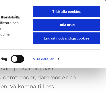
Tillåt alla cookies
R
OM OSS
KONTAKT
Boka Tid
illhandahålla
ifierare och
Tillåt urval
vi
 du har
Endast nödvändiga cookies
ng
ring
Visa detaljer
g som passar dig bäst.
r med damtrender, dammode och
en. Välkomna till oss.