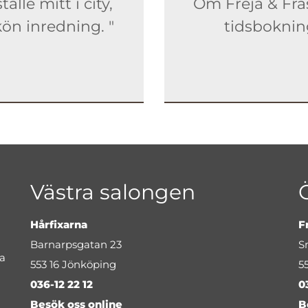
lle mitt i city,
Om Freja & Fras
ön inredning. "
tidsbokning
Västra salongen
Hårfixarna
F
Barnarpsgatan 23
S
da
553 16 Jönköping
5
036-12 22 12
0
Besök oss online
B