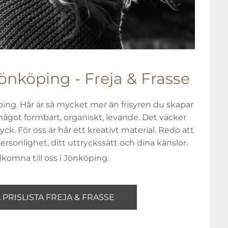
önköping - Freja & Frasse
ing. Hår är så mycket mer än frisyren du skapar
något formbart, organiskt, levande. Det väcker
ck. För oss är hår ett kreativt material. Redo att
personlighet, ditt uttryckssätt och dina känslor.
lkomna till oss i Jönköping.
L PRISLISTA FREJA & FRASSE