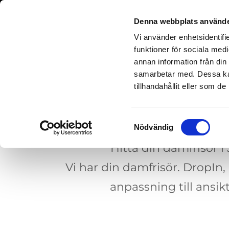
Denna webbplats använde
Vi använder enhetsidentifie
funktioner för sociala medi
annan information från din
samarbetar med. Dessa kan
tillhandahållit eller som d
D
Samtyckesval
Nödvändig
Hitta din damfrisör i
Vi har din damfrisör. DropIn
anpassning till ansik