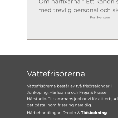
Om hårfixarna " Ett kanon stä
med trevlig personal och sk
Roy Svensson
Vättefrisörerna
Vättefrisörerna består av två frisörsalonger i
Jönköping, Hårfixarna och Freja & Frasse
Hårstudio. Tillsammans jobbar vi för att erbju
det bästa inom frisering nära dig.
Hårbehandlingar, DropIn &
Tidsbokning