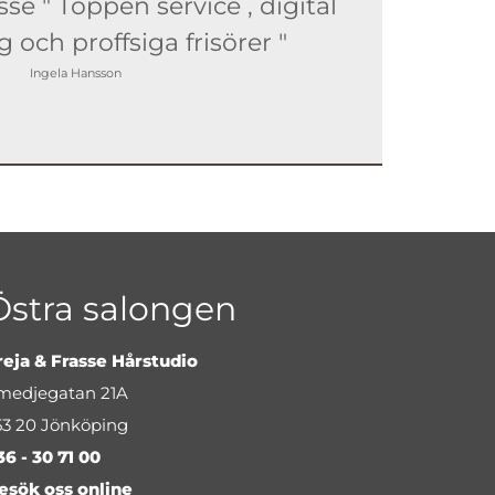
se " Toppen service , digital
 och proffsiga frisörer "
Ingela Hansson
Östra salongen
reja & Frasse Hårstudio
medjegatan 21A
53 20 Jönköping
36 - 30 71 00
esök oss online