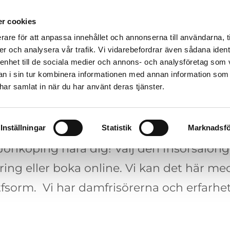
r cookies
HÅRBEHANDLINGAR
PRODUKTE
rare för att anpassa innehållet och annonserna till användarna, t
er och analysera vår trafik. Vi vidarebefordrar även sådana ident
 enhet till de sociala medier och annons- och analysföretag som 
 i sin tur kombinera informationen med annan information som
e har samlat in när du har använt deras tjänster.
amfrisör i Jönköpi
Inställningar
Statistik
Marknadsfö
 Jönköping nära dig! Välj den frisörsalon
, ring eller boka online. Vi kan det hä
tfsorm. Vi har damfrisörerna och erfarhet