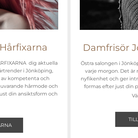
Hårfixarna
Damfrisör J
HÅRFIXARNA dig aktuella
Östra salongen i Jönköp
årtrender i Jönköping,
varje morgon. Det är 
r, av kompetenta och
nyfikenhet och ger intry
 på nuvarande hårmode och
formas efter just din 
 just din ansiktsform och
Vä
TIL
XARNA